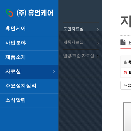
휴먼케어
도면자료실
사업분야
제품자료실
법령/표준 자료실
제품소개
자료실
주요설치실적
다
소식알림