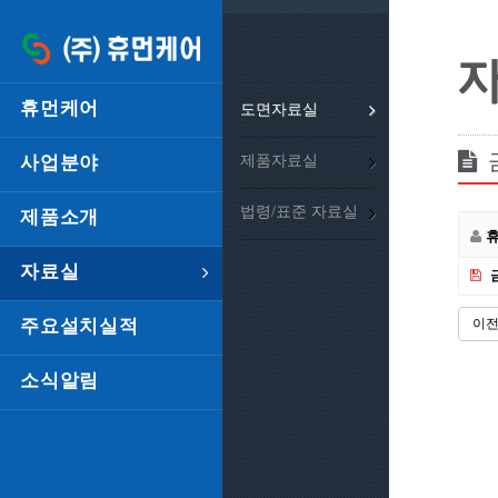
휴먼케어
도면자료실
사업분야
제품자료실
법령/표준 자료실
제품소개
자료실
주요설치실적
이
소식알림