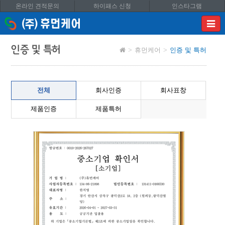
온라인 견적문의
하이패스 신청
인스타그램
이메
입력
답변
인증 및 특허
휴먼케어
인증 및 특허
등록
시
답변
이메
전체
회사인증
회사표창
전송됩
제품인증
제품특허