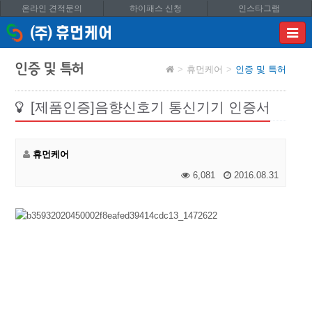
온라인 견적문의
하이패스 신청
인스타그램
이메
입력
답변
인증 및 특허
휴먼케어
인증 및 특허
등록
시
답변
[제품인증]음향신호기 통신기기 인증서
이메
전송됩
휴먼케어
6,081
2016.08.31