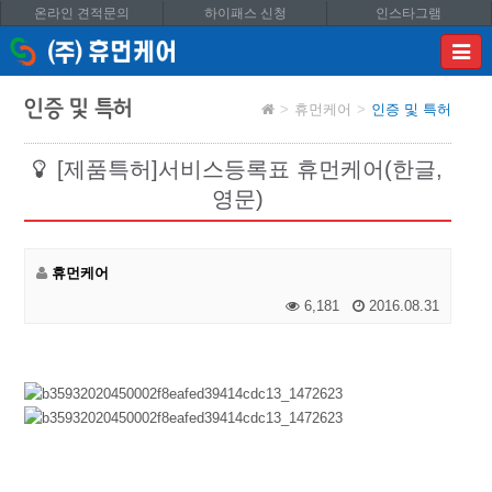
온라인 견적문의
하이패스 신청
인스타그램
이메
입력
답변
인증 및 특허
휴먼케어
인증 및 특허
등록
시
답변
[제품특허]서비스등록표 휴먼케어(한글,
이메
영문)
전송됩
휴먼케어
6,181
2016.08.31