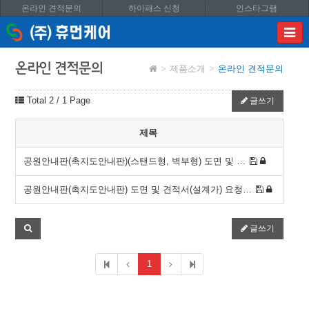
온라인 견적문의
하이패스 신청
인스타그램
이메
입력
답변
온라인 견적문의
제품소개
온라인 견적문의
등록
시
Total 2
/ 1 Page
글쓰기
답변
이메
전송됩
제목
글
공원안내판(촉지도안내판)(스탠드형, 벽부형) 도면 및 …
subi
공원안내판(촉지도안내판) 도면 및 견적서(설계가) 요청…
subi
글쓰기
1