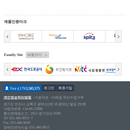
제품인증마크
Family Site
바로가기
로그인
회원가입
Visit 4,179/
2,585,575
개인정보처리방침
이용약관
이메일 무단수집거부
경기도 안산시 상록구 광덕산2로 18 광덕산 빌딩 203호
사업자번호: 134-86-21898
통신판매업신고 : 2012-경기안산-0599
Tel: 031-486-9015~7
Fax: 031-486-9018
장애인편의시설: 031-486-9015