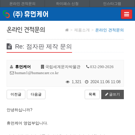
온라인 견적문의
하이패스 신청
인스타그램
이메
입력
답변
온라인 견적문의
제품소개
온라인 견적문의
등록
시
답변
Re: 점자판 제작 문의
이메
전송됩
휴먼케어
국립세계문자박물관
032-290-2026
human1@humancare.co.kr
1,321
2024.11.06 11:08
이전글
다음글
목록
글쓰기
안녕하십니까?
휴먼케어 영업부입니다.