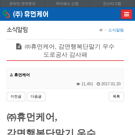
온라인 견적문의
하이패스 신청
인스타그램
이메
입력
답변
소식알림
소식알림
등록
시
답변
㈜휴먼케어, 감면행복단말기 우수
이메
도로공사 감사패
전송됩
휴먼케어
11,451
2017.01.20
이전글
다음글
목록
㈜휴먼케어,
감면행복단말기 우수