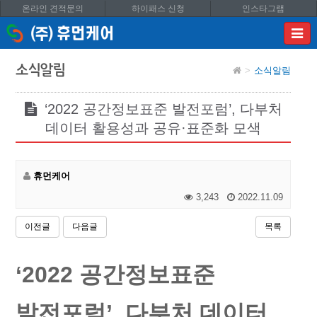
온라인 견적문의
하이패스 신청
인스타그램
이메
입력
답변
소식알림
소식알림
등록
시
답변
‘2022 공간정보표준 발전포럼’, 다부처
이메
데이터 활용성과 공유·표준화 모색
전송됩
휴먼케어
3,243
2022.11.09
이전글
다음글
목록
‘2022 공간정보표준
발전포럼’, 다부처 데이터