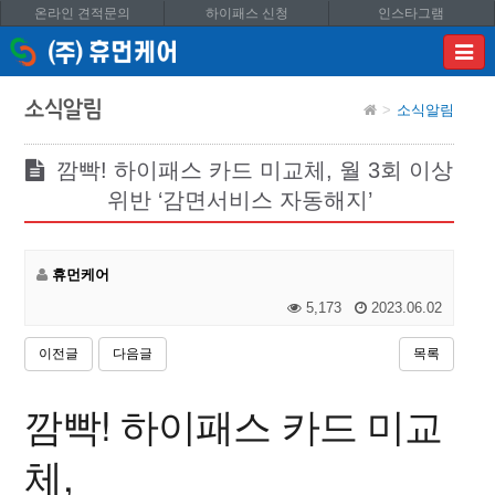
온라인 견적문의
하이패스 신청
인스타그램
이메
입력
답변
소식알림
소식알림
등록
시
답변
깜빡! 하이패스 카드 미교체, 월 3회 이상
이메
위반 ‘감면서비스 자동해지’
전송됩
휴먼케어
5,173
2023.06.02
이전글
다음글
목록
깜빡! 하이패스 카드 미교
체,