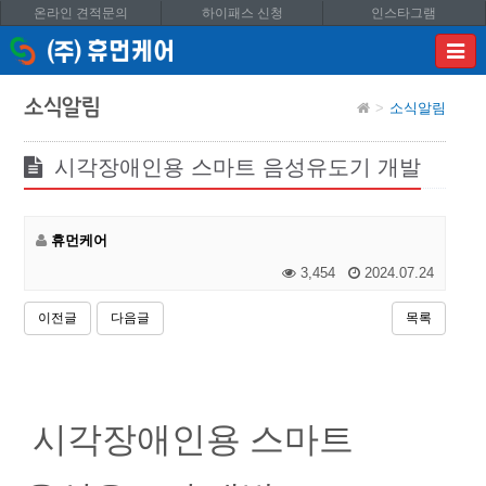
온라인 견적문의
하이패스 신청
인스타그램
이메
입력
답변
소식알림
소식알림
등록
시
답변
시각장애인용 스마트 음성유도기 개발
이메
전송됩
휴먼케어
3,454
2024.07.24
이전글
다음글
목록
시각장애인용 스마트