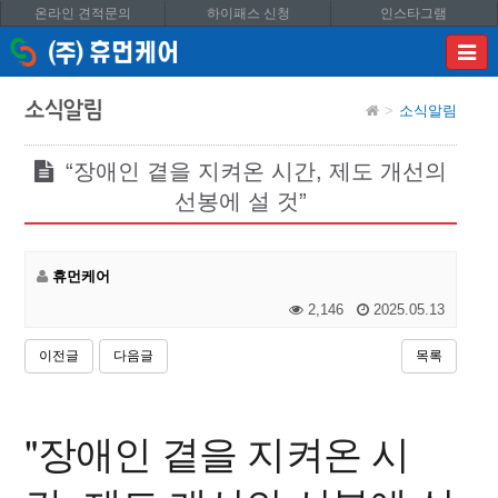
온라인 견적문의
하이패스 신청
인스타그램
이메
입력
답변
소식알림
소식알림
등록
시
답변
“장애인 곁을 지켜온 시간, 제도 개선의
이메
선봉에 설 것”
전송됩
휴먼케어
2,146
2025.05.13
이전글
다음글
목록
"장애인 곁을 지켜온 시