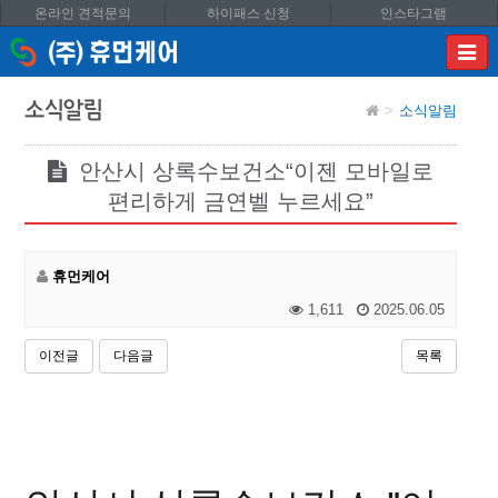
온라인 견적문의
하이패스 신청
인스타그램
이메
입력
답변
소식알림
소식알림
등록
시
답변
안산시 상록수보건소“이젠 모바일로
이메
편리하게 금연벨 누르세요”
전송됩
휴먼케어
1,611
2025.06.05
이전글
다음글
목록