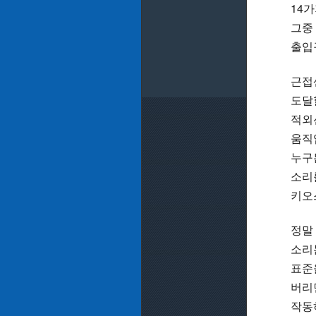
14
그중
출입
근접
도달
적외
움직
누구
소리
키오
정말
소리
표준
버리
작동