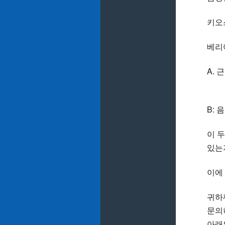
키오
베리
A.
키오
B:
이 
있는
이에
귀하
문의
아래