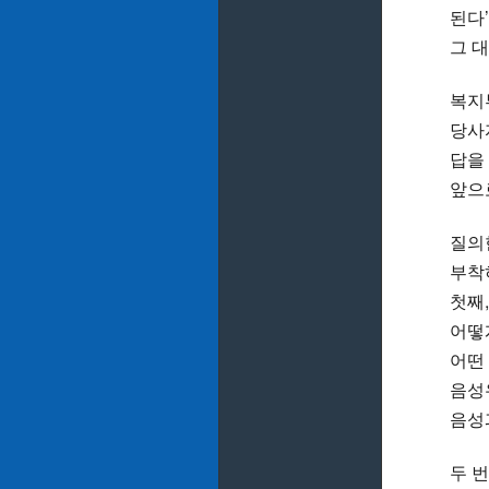
된다
그 
복지
당사
답을
앞으
질의
부착
첫째
어떻
어떤
음성
음성
두 