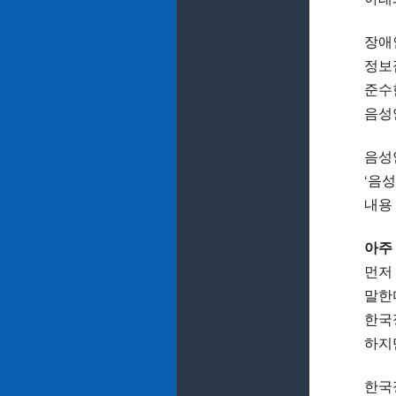
장애
정보
준수
음성
음성
‘음
내용
아주
먼저
말한
한국
하지
한국