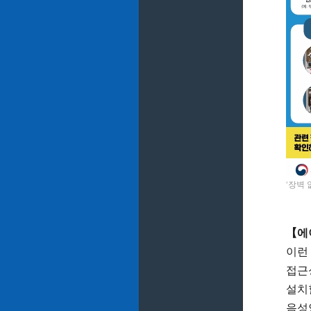
‘장벽
【에
이런
접근
설치
음성