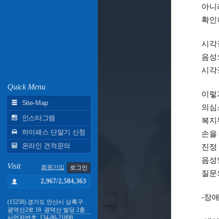
아니
확인
시각
음성
시각
Quick Menu
이렇
Site-Map
의심
복지
인스타그램
손을
하이패스 단말기 신청
진정
온라인 견적문의
음성
Visit
회원가입
로그인
질문
2,967/
2,584,363
-장애
(15258) 경기도 안산시 상록구
광덕산2로 18 광덕산 빌딩 2층
사업자번호: 134-86-21898