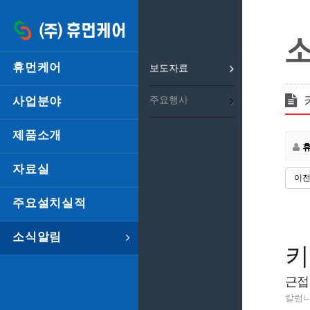
휴먼케어
보도자료
사업분야
주요행사
제품소개
자료실
이
주요설치실적
소식알림
키
근접
칼럼니스