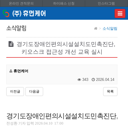
온라인 견적문의
하이패스 신청
인스타그램
이메
입력
답변
소식알림
소식알림
등록
시
답변
경기도장애인편의시설설치도민촉진단,
이메
키오스크 접근성 개선 교육 실시
전송됩
휴먼케어
343
2026.04.14
이전글
다음글
목록
경기도장애인편의시설설치도민촉진단, 키오
전성환 기자 입력 2026.04.10 17:00