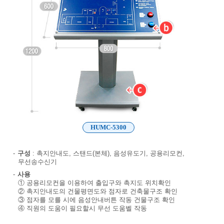
HUMC-5300
-
구성
: 촉지안내도, 스탠드(본체), 음성유도기, 공용리모컨,
무선송수신기
-
사용
① 공용리모컨을 이용하여 출입구와 촉지도 위치확인
② 촉지안내도의 건물평면도와 점자로 건축물구조 확인
③ 점자를 모를 시에 음성안내버튼 작동 건물구조 확인
④ 직원의 도움이 필요할시 무선 도움벨 작동