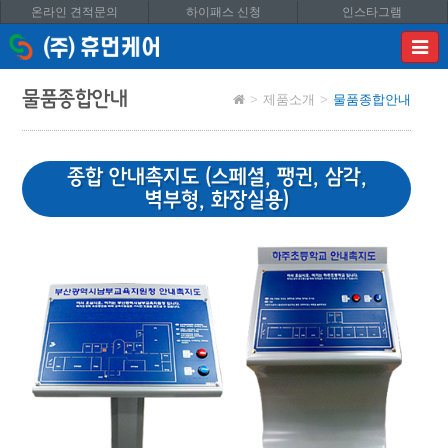
온라인 견적문의
하이패스 신청
인스타그램
이메
입력
답변
물품종합안내
제품소개
물품종합안내
등록
시
답변
이메
종합 안내촉지도 (스페셜, 팽귄, 삼각,
전송됩
벽부형, 화장실용)