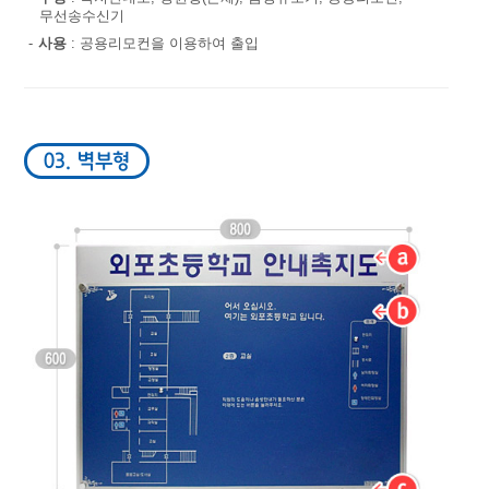
무선송수신기
-
사용
: 공용리모컨을 이용하여 출입
03. 벽부형