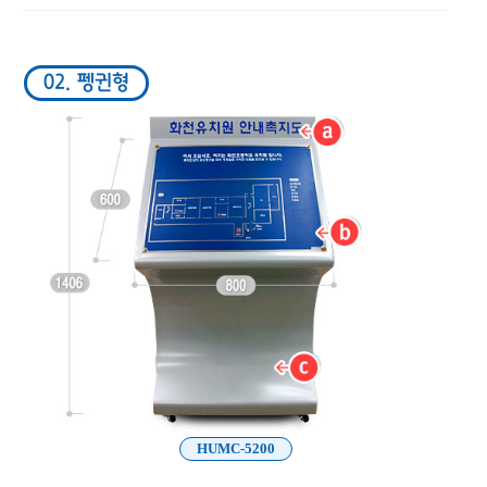
02. 펭귄형
HUMC-5200