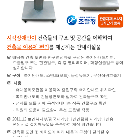
시각장애인이
건축물의 구조 및 공간을 이해하여
건축물 이용에 편의
를 제공하는 안내시설물
해당층 건축 도면과 반구영점자로 구성된 촉지안내도이며,
주출입구 또는 현관입구, 각 층 엘리베이터, 화장실출입구 등에
설치합니다.
구성
: 촉지안내도, 스텐드(보드), 음성유도기, 무선직원호출기
사용
-
휴대용리모컨을 이용하여 출입구와 촉지안내도 위치확인
-
촉지안내도의 건물평면도와 점자로 건축물구조 확인
-
점자를 모를 시에 음성안내버튼 작동 건물구조 확인
-
직원의 도움이 필요할시 무선 도움벨 작동
2011.12 보건복지부/한국시각장애인연합회 시각장애인용
편의시설 설치매뉴얼을 준수하여 제작 되었습니다
건축물 도면 및 배치도에 따라 내용과 구성이 달라질 수