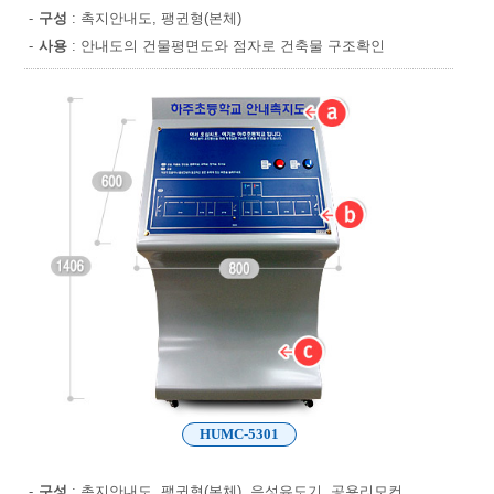
-
구성
: 촉지안내도, 팽귄형(본체)
-
사용
: 안내도의 건물평면도와 점자로 건축물 구조확인
HUMC-5301
-
구성
: 촉지안내도, 팽귄형(본체), 음성유도기, 공용리모컨,