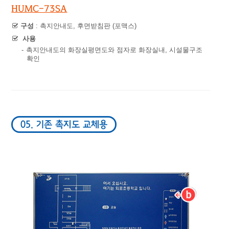
HUMC-73SA
구성
: 촉지안내도, 후면받침판 (포맥스)
사용
-
촉지안내도의 화장실평면도와 점자로 화장실내, 시설물구조
확인
05. 기존 촉지도 교체용