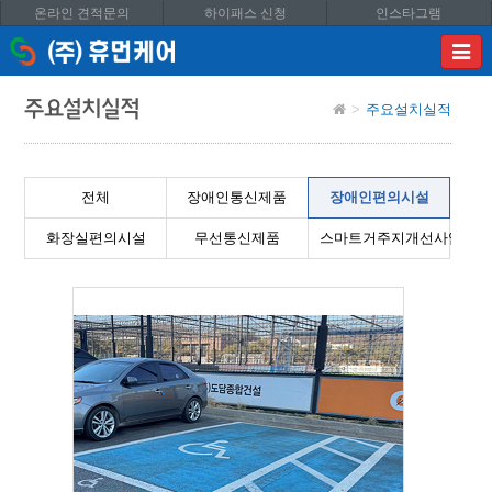
온라인 견적문의
하이패스 신청
인스타그램
이메
입력
답변
주요설치실적
주요설치실적
등록
시
답변
이메
전체
장애인통신제품
장애인편의시설
전송됩
화장실편의시설
무선통신제품
스마트거주지개선사업