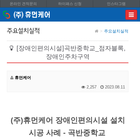
온라인 견적문의
하이패스 신청
인스타그램
이메
입력
답변
주요설치실적
주요설치실적
등록
시
답변
[장애인편의시설]곡반중학교_점자블록,
이메
장애인주차구역
전송됩
휴먼케어
2,257
2023.08.11
(주)휴먼케어 장애인편의시설 설치
시공 사례 - 곡반중학교