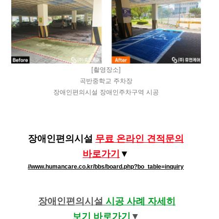
[촬영장소]
곡반중학교 주차장
장애인편의시설 장애인주차구역 시공
장애인편의시설
무료 온라인 견적문의
바로가기​
​​▼
//www.humancare.co.kr/bbs/board.php?bo_table=inquiry
장애인편의시설
시공 사례 자세히
보기
바로가기
​​▼