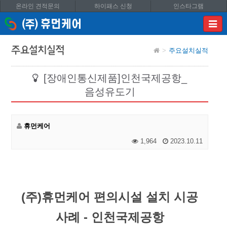
온라인 견적문의
하이패스 신청
인스타그램
이메
입력
답변
주요설치실적
주요설치실적
등록
시
답변
[장애인통신제품]인천국제공항_
이메
음성유도기
전송됩
휴먼케어
1,964
2023.10.11
(주)휴먼케어 편의시설 설치 시공
사례 - 인천국제공항