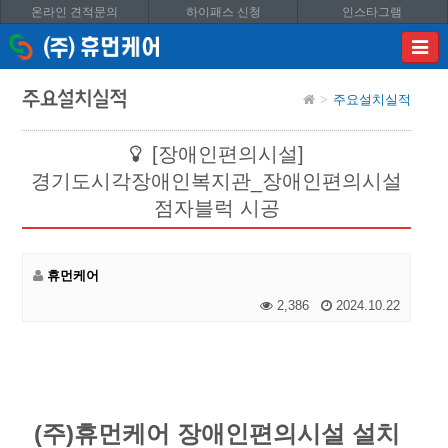
온라인 견적문의
하이패스 신청
인스타그램
이메
입력
답변
주요설치실적
주요설치실적
등록
시
답변
[장애인편의시설]
이메
경기도시각장애인복지관_장애인편의시설
전송됩
점자블럭 시공
휴먼케어
2,386
2024.10.22
(주)휴먼케어 장애인편의시설 설치