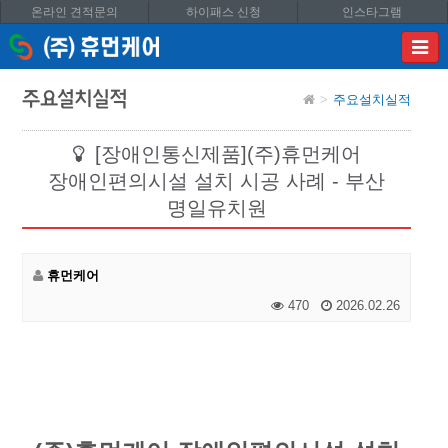
온라인 견적문의
하이패스 신청
인스타그램
이메
입력
답변
주요설치실적
주요설치실적
등록
시
답변
[장애인통신제품](주)휴먼케어
이메
장애인편의시설 설치 시공 사례 - 부산
전송됩
명일유치원
휴먼케어
470
2026.02.26