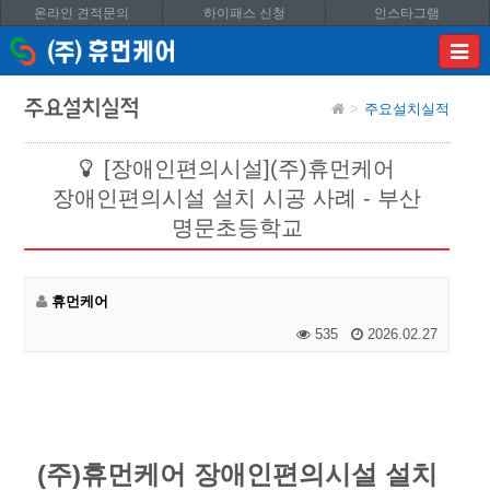
온라인 견적문의
하이패스 신청
인스타그램
이메
입력
답변
주요설치실적
주요설치실적
등록
시
답변
[장애인편의시설](주)휴먼케어
이메
장애인편의시설 설치 시공 사례 - 부산
전송됩
명문초등학교
휴먼케어
535
2026.02.27
(주)휴먼케어 장애인편의시설 설치